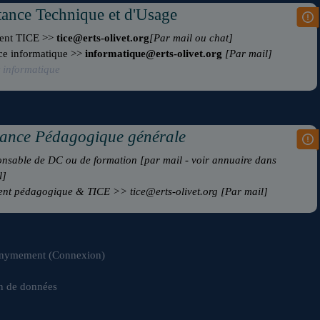
tance Technique
et d'Usage
rent TICE >>
tice@erts-olivet.org
[Par mail ou chat]
ce informatique >>
informatique@erts-olivet.org
[Par mail]
t informatique
tance Pédagogique
générale
nsable de DC ou de formation [par mail - voir annuaire dans
l]
ent pédagogique & TICE >> tice@erts-olivet.org
[Par mail]
onymement (
Connexion
)
n de données