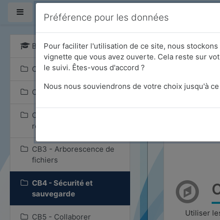
Passer au contenu prin
* ARDEQAF ║ ERTS - CFAS ║ *
Panneau latéral
Préférence pour les données
BLISC-P
Pour faciliter l'utilisation de ce site, nous stocko
vignette que vous avez ouverte. Cela reste sur vot
le suivi. Êtes-vous d'accord ?
Corpus BLISC-P
BLIS
Nous nous souviendrons de votre choix jusqu'à ce 
CB1 - Navigateur Web
Accueil
CB2 - Moteur de
recherche
CB3 - Arborescence de
fichiers
CB4 - Sécurité et
C
sauvegarde
Utiliser l
CB5 - Collaborer