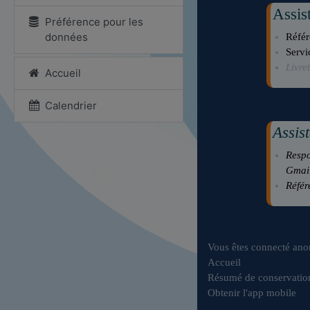
Assis
Préférence pour les
données
Réfé
Servi
Livre
Accueil
Calendrier
Assis
Respo
Gmai
Référ
Vous êtes connecté an
Accueil
Résumé de conservatio
Obtenir l'app mobile