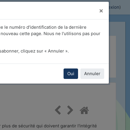
Activer/désactiver la saisie de recherche
Vous êtes connecté anonymement (
Connexion
)
×
ue le numéro d'identification de la dernière
 nouveau cette page. Nous ne l'utilisons pas pour
abonner, cliquez sur « Annuler ».
vegarde
Oui
Annuler
lus de sécurité qui doivent garantir l'intégrité