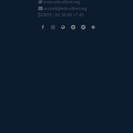
www.erts-olivet.org
accueil@erts-olivet.org
ERTS : 02 38 69 17 45
https://fr-fr.facebook.com/erts.olivet/
https://www.instagram.com/erts.officiel/
https://www.erts-olivet.org/
https://www.erts-olivet.org/
http://www.cfascentre.
https://extranet-ar