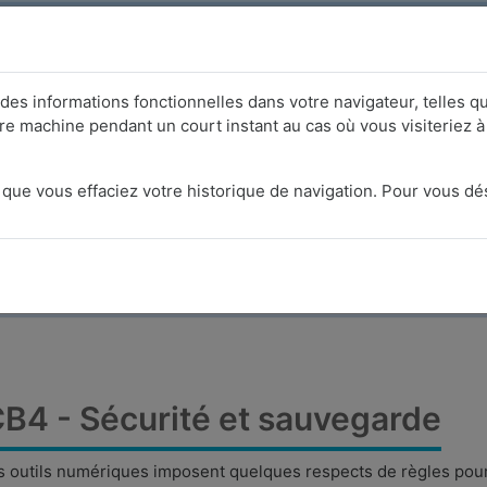
cipal
ns des informations fonctionnelles dans votre navigateur, telles q
re machine pendant un court instant au cas où vous visiteriez à
C - Corpus BLISC-P [FR]
que vous effaciez votre historique de navigation. Pour vous dés
Cours
BLISC
BLISC-P
CB4 - Sécurité et sau
B4 - Sécurité et sauvegarde
es outils numériques imposent quelques respects de règles pour p