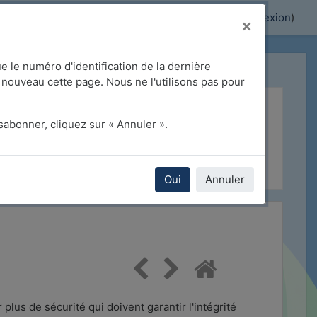
Activer/désactiver la saisie de recherche
Vous êtes connecté anonymement (
Connexion
)
×
ue le numéro d'identification de la dernière
 nouveau cette page. Nous ne l'utilisons pas pour
abonner, cliquez sur « Annuler ».
vegarde
Oui
Annuler
lus de sécurité qui doivent garantir l'intégrité