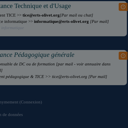
tance Technique
et d'Usage
rent TICE >>
tice@erts-olivet.org
[Par mail ou chat]
ce informatique >>
informatique@erts-olivet.org
[Par mail]
t informatique
tance Pédagogique
générale
nsable de DC ou de formation [par mail - voir annuaire dans
l]
ent pédagogique & TICE >> tice@erts-olivet.org
[Par mail]
onymement (
Connexion
)
n de données