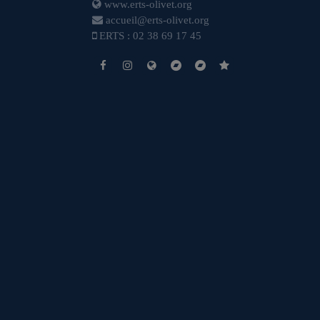
www.erts-olivet.org
accueil@erts-olivet.org
ERTS : 02 38 69 17 45
https://fr-fr.facebook.com/erts.olivet/
https://www.instagram.com/erts.officiel/
https://www.erts-olivet.org/
https://www.erts-olivet.org/
http://www.cfascentre.
https://extranet-ar