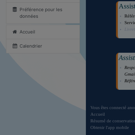
Assis
Préférence pour les
données
Réfé
Servi
Livre
Accueil
Calendrier
Assis
Respo
Gmai
Référ
Vous êtes connecté an
Accueil
Résumé de conservatio
Obtenir l'app mobile