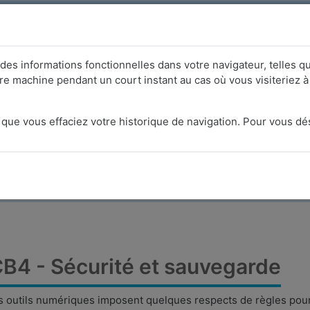
cipal
ns des informations fonctionnelles dans votre navigateur, telles q
re machine pendant un court instant au cas où vous visiteriez à
C - Corpus BLISC-P [FR]
que vous effaciez votre historique de navigation. Pour vous dés
Cours
BLISC
BLISC-P
CB4 - Sécurité et sau
B4 - Sécurité et sauvegarde
es outils numériques imposent quelques respects de règles pour p