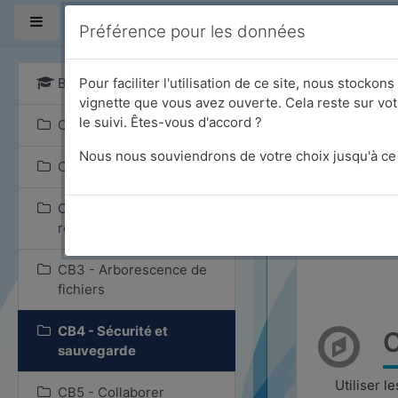
Passer au contenu prin
* ARDEQAF ║ ERTS - CFAS ║ *
Panneau latéral
Préférence pour les données
BLISC-P
Pour faciliter l'utilisation de ce site, nous stocko
vignette que vous avez ouverte. Cela reste sur vot
le suivi. Êtes-vous d'accord ?
Corpus BLISC-P
BLIS
Nous nous souviendrons de votre choix jusqu'à ce 
CB1 - Navigateur Web
Accueil
CB2 - Moteur de
recherche
CB3 - Arborescence de
fichiers
CB4 - Sécurité et
C
sauvegarde
Utiliser l
CB5 - Collaborer