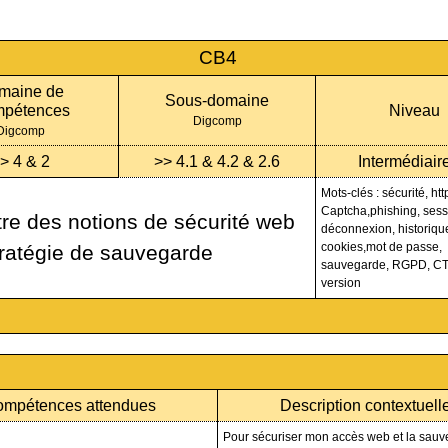
CB4
maine de
Sous-domaine
pétences
Niveau
Digcomp
Digcomp
> 4 & 2
>> 4.1 & 4.2 & 2.6
Intermédiaire
Mots-clés : sécurité, htt
Captcha,phishing, sess
re des notions de sécurité web
déconnexion, historiqu
cookies,mot de passe,
tratégie de sauvegarde
sauvegarde, RGPD, C
version
mpétences attendues
Description contextuell
Pour sécuriser mon accès web et la sau