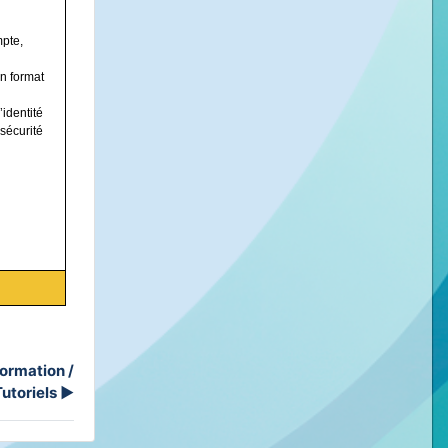
pte,
n format
’identité
 sécurité
ormation /
Tutoriels
▶︎