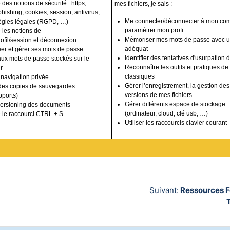
des notions de sécurité : https,
mes fichiers, je sais :
hishing, cookies, session, antivirus,
Me connecter/déconnecter à mon com
 règles légales (RGPD, …)
paramétrer mon profi
 les notions de
Mémoriser mes mots de passe avec u
ofil/session et déconnexion
adéquat
éer et gérer ses mots de passe
Identifier des tentatives d'usurpation d
ux mots de passe stockés sur le
Reconnaître les outils et pratiques de
r
classiques
a navigation privée
Gérer l’enregistrement, la gestion des
des copies de sauvegardes
versions de mes fichiers
ports)
Gérer différents espace de stockage
versioning des documents
(ordinateur, cloud, clé usb, …)
 le raccourci CTRL + S
Utiliser les raccourcis clavier courant
Suivant:
Ressources F