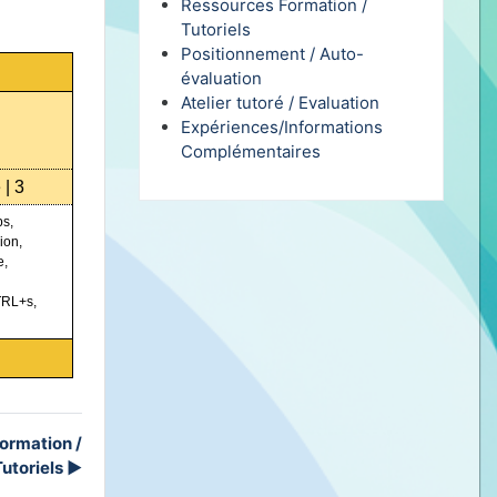
Ressources Formation /
Tutoriels
Positionnement / Auto-
évaluation
Atelier tutoré / Evaluation
Expériences/Informations
Complémentaires
 | 3
ps,
ion,
e,
TRL+s,
ormation /
Tutoriels
▶︎