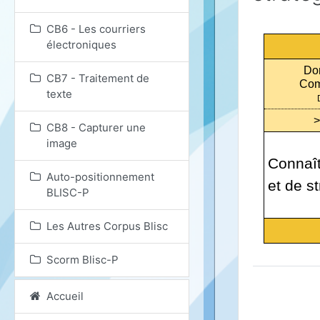
CB6 - Les courriers
électroniques
Do
CB7 - Traitement de
Com
texte
>
CB8 - Capturer une
image
Connaît
Auto-positionnement
et de s
BLISC-P
Les Autres Corpus Blisc
Scorm Blisc-P
Accueil