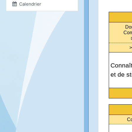
Calendrier
Do
Com
>
Connaît
et de s
Co