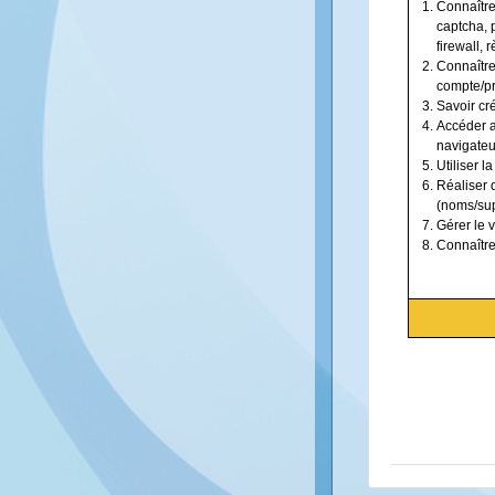
Connaître 
captcha, p
firewall,
Connaître
compte/pr
Savoir cr
Accéder a
navigateu
Utiliser l
Réaliser 
(noms/sup
Gérer le 
Connaître