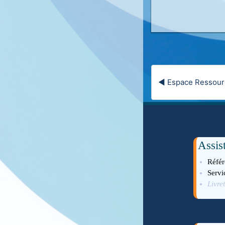
◀︎ Espace Ressou
Assis
Réfé
Servi
Livre