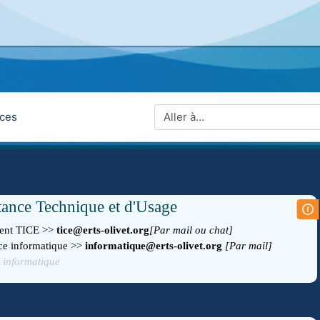
Aller à…
rces
tance Technique
et d'Usage
rent TICE >>
tice@erts-olivet.org
[Par mail ou chat]
ce informatique >>
informatique@erts-olivet.org
[Par mail]
t informatique