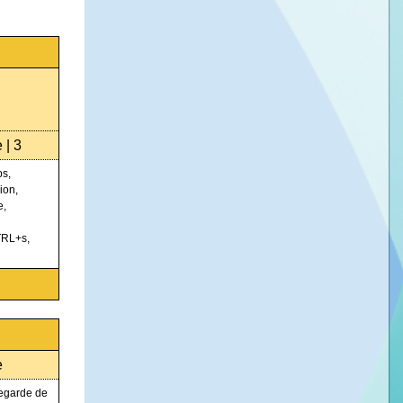
 | 3
ps,
ion,
e,
TRL+s,
e
vegarde de