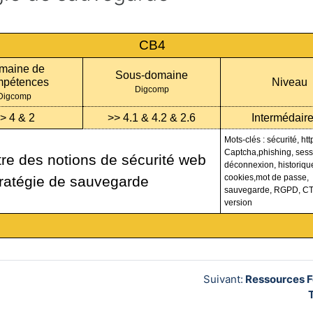
CB4
maine de
Sous-domaine
pétences
Niveau
Digcomp
Digcomp
> 4 & 2
>> 4.1 & 4.2 & 2.6
Intermédaire
Mots-clés : sécurité, htt
Captcha,phishing, sess
re des notions de sécurité web
déconnexion, historiqu
cookies,mot de passe,
tratégie de sauvegarde
sauvegarde, RGPD, C
version
Suivant:
Ressources F