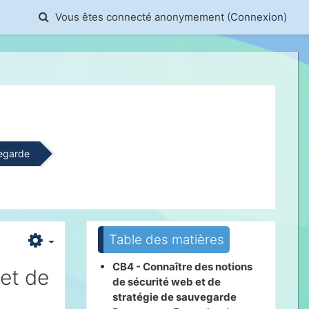
Activer/désactiver la saisie de recherche
Vous êtes connecté anonymement (
Connexion
)
vegarde
Passer Table des matières
Table des matières
CB4 - Connaître des notions
et de
de sécurité web et de
stratégie de sauvegarde