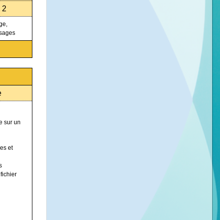
 2
ge,
usages
e
e sur un
es et
s
fichier