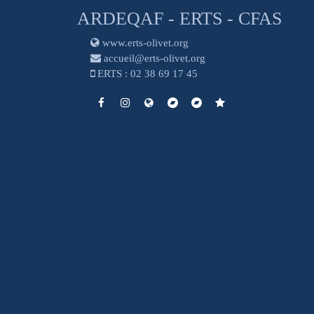
ARDEQAF - ERTS - CFAS
www.erts-olivet.org
accueil@erts-olivet.org
ERTS : 02 38 69 17 45
https://fr-fr.facebook.com/erts.olivet/
https://www.instagram.com/erts.officiel/
https://www.erts-olivet.org/
https://www.erts-olivet.org/
http://www.cfascentre.
https://extranet-ar