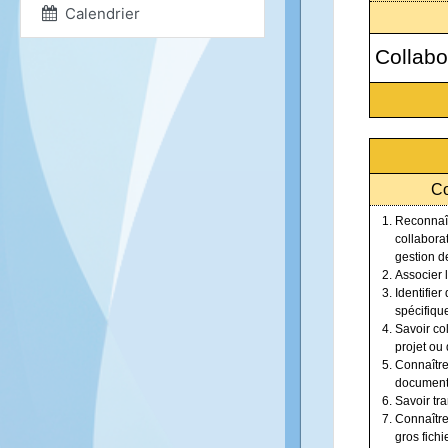
Calendrier
Collabo
Co
Reconnaîtr
collaborat
gestion de
Associer 
Identifier
spécifiqu
Savoir co
projet ou
Connaître
documen
Savoir tr
Connaître
gros fichi