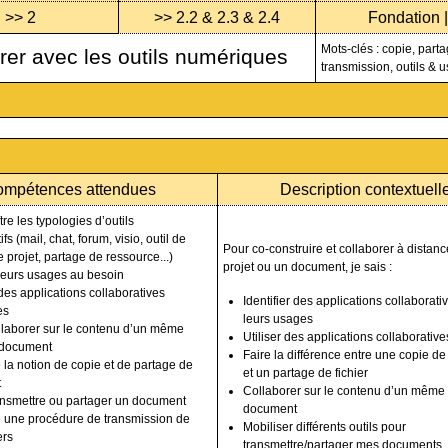
>> 2
>> 2.2 & 2.3 & 2.4
Fondation |
Mots-clés : copie, parta
rer avec les outils numériques
transmission, outils & 
mpétences attendues
Description contextuell
e les typologies d’outils
ifs (mail, chat, forum, visio, outil de
Pour co-construire et collaborer à distanc
 projet, partage de ressource...)
projet ou un document, je sais :
leurs usages au besoin
 des applications collaboratives
Identifier des applications collaborativ
es
leurs usages
llaborer sur le contenu d’un même
Utiliser des applications collaborative
 document
Faire la différence entre une copie de 
 la notion de copie et de partage de
et un partage de fichier
t
Collaborer sur le contenu d’un même
ansmettre ou partager un document
document
 une procédure de transmission de
Mobiliser différents outils pour
ers
transmettre/partager mes documents