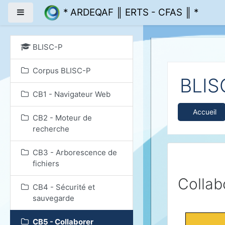
Passer au contenu prin
* ARDEQAF ║ ERTS - CFAS ║ *
Panneau latéral
BLISC-P
Corpus BLISC-P
BLIS
CB1 - Navigateur Web
Accueil
CB2 - Moteur de
recherche
CB3 - Arborescence de
fichiers
Collab
CB4 - Sécurité et
sauvegarde
CB5 - Collaborer