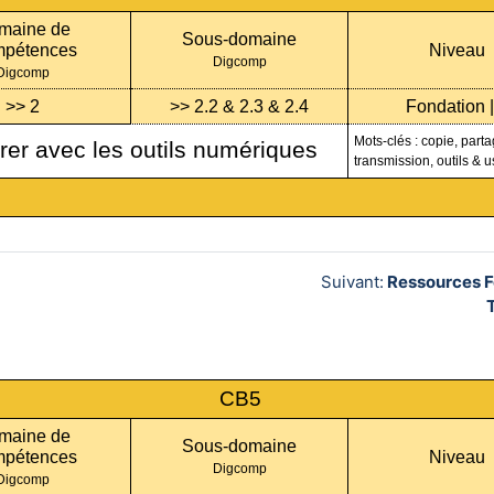
maine de
Sous-domaine
pétences
Niveau
Digcomp
Digcomp
>> 2
>> 2.2 & 2.3 & 2.4
Fondation |
Mots-clés : copie, parta
rer avec les outils numériques
transmission, outils & 
Suivant:
Ressources F
CB5
maine de
Sous-domaine
pétences
Niveau
Digcomp
Digcomp