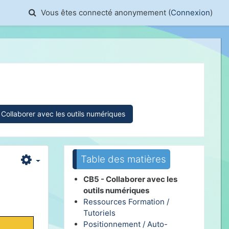
Activer/désactiver la saisie de recherche
Vous êtes connecté anonymement (
Connexion
)
Collaborer avec les outils numériques
Passer Table des matières
Table des matières
CB5 - Collaborer avec les
outils numériques
Ressources Formation /
Tutoriels
Positionnement / Auto-