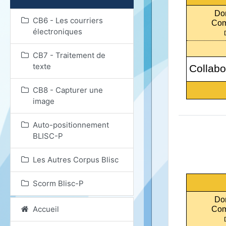
Do
CB6 - Les courriers
Com
électroniques
CB7 - Traitement de
texte
Collabo
CB8 - Capturer une
image
Auto-positionnement
BLISC-P
Les Autres Corpus Blisc
Scorm Blisc-P
Do
Accueil
Com