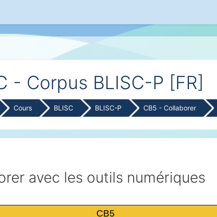
cipal
C - Corpus BLISC-P [FR]
Cours
BLISC
BLISC-P
CB5 - Collaborer
orer avec les outils numériques
CB5