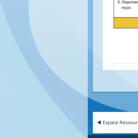
Organiser 
reçus
◀︎ Espace Ressou