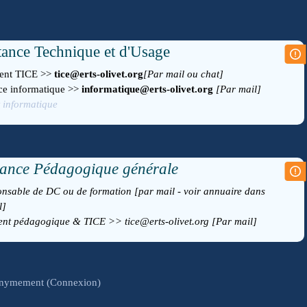
tance Technique
et d'Usage
rent TICE >>
tice@erts-olivet.org
[Par mail ou chat]
ce informatique >>
informatique@erts-olivet.org
[Par mail]
t informatique
tance Pédagogique
générale
nsable de DC ou de formation [par mail - voir annuaire dans
l]
ent pédagogique & TICE >> tice@erts-olivet.org
[Par mail]
onymement (
Connexion
)