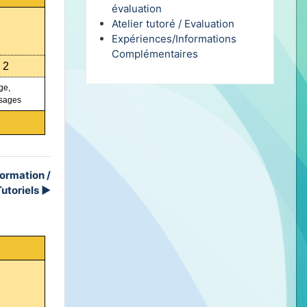
évaluation
Atelier tutoré / Evaluation
Expériences/Informations
Complémentaires
 2
ge,
usages
ormation /
Tutoriels
▶︎