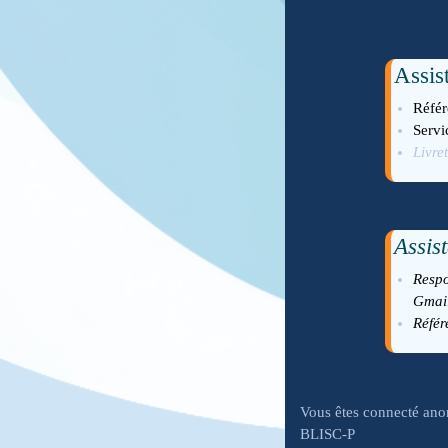
Assis
Réfé
Servi
Livre
Assis
Respo
Gmai
Référ
Vous êtes connecté an
BLISC-P